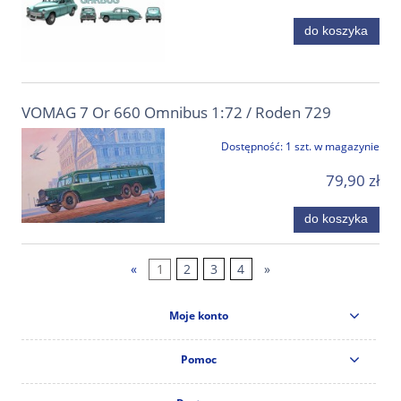
do koszyka
VOMAG 7 Or 660 Omnibus 1:72 / Roden 729
Dostępność:
1 szt. w magazynie
79,90 zł
do koszyka
«
1
2
3
4
»
Moje konto
Pomoc