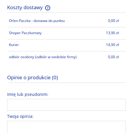
Koszty dostawy
Cena nie zawiera ewentualnych kosztów płatności
Orlen Paczka - dostawa do punktu
0,00 zł
Shoper Paczkomaty
13,90 zł
Kurier
14,90 zł
odbiór osobisty
(odbiór w siedzibie firmy)
0,00 zł
Opinie o produkcie (0)
Imię lub pseudonim:
Twoja opinia: