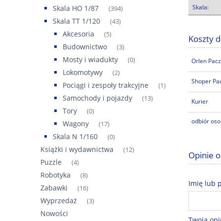
Skala:
Skala HO 1/87
(394)
Skala TT 1/120
(43)
Akcesoria
(5)
Koszty 
Budownictwo
(3)
Mosty i wiadukty
(0)
Orlen Pacz
Lokomotywy
(2)
Shoper Pa
Pociągi i zespoły trakcyjne
(1)
Samochody i pojazdy
(13)
Kurier
Tory
(0)
odbiór oso
Wagony
(17)
Skala N 1/160
(0)
Książki i wydawnictwa
(12)
Opinie o
Puzzle
(4)
Robotyka
(8)
Imię lub 
Zabawki
(16)
Wyprzedaż
(3)
Nowości
Twoja opi