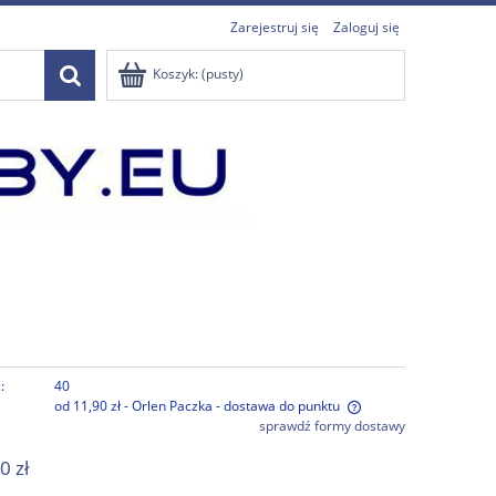
Zarejestruj się
Zaloguj się
Koszyk:
(pusty)
:
40
od 11,90 zł
- Orlen Paczka - dostawa do punktu
sprawdź formy dostawy
Cena nie zawiera ewentualnych kosztów
0 zł
płatności