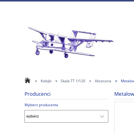
»
»
»
»
Kolejki
Skala TT 1/120
Akcesoria
Metalow
Producenci
Metalow
Wybierz producenta