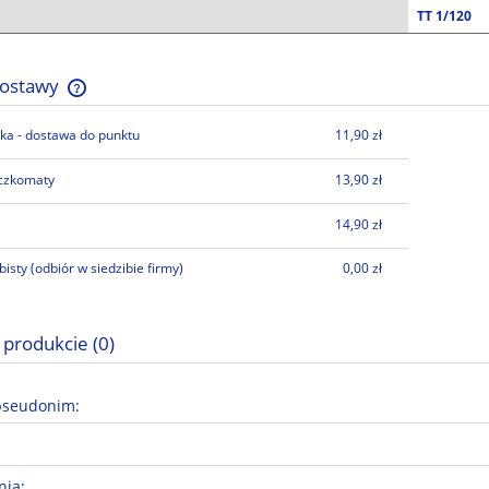
TT 1/120
dostawy
ka - dostawa do punktu
11,90 zł
Cena nie zawiera ewentualnych kosztów
płatności
czkomaty
13,90 zł
14,90 zł
bisty
(odbiór w siedzibie firmy)
0,00 zł
 produkcie (0)
pseudonim:
nia: