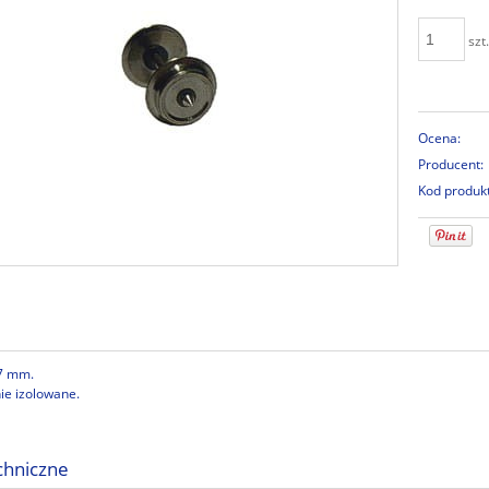
szt
Ocena:
Producent:
Kod produk
,7 mm.
ie izolowane.
chniczne