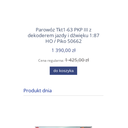
Parowóz Tkt1-63 PKP III z
Wile
dekoderem jazdy i dźwięku 1:87
e
HO / Piko 50662
1 390,00 zł
1 425,00 zł
Cena regularna:
Cena
do koszyka
Produkt dnia