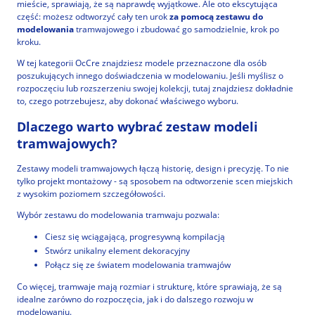
mieście, sprawiają, że są naprawdę wyjątkowe. Ale oto ekscytująca
część: możesz odtworzyć cały ten urok
za pomocą zestawu do
modelowania
tramwajowego i zbudować go samodzielnie, krok po
kroku.
W tej kategorii OcCre znajdziesz modele przeznaczone dla osób
poszukujących innego doświadczenia w modelowaniu. Jeśli myślisz o
rozpoczęciu lub rozszerzeniu swojej kolekcji, tutaj znajdziesz dokładnie
to, czego potrzebujesz, aby dokonać właściwego wyboru.
Dlaczego warto wybrać zestaw modeli
tramwajowych?
Zestawy modeli tramwajowych łączą historię, design i precyzję. To nie
tylko projekt montażowy - są sposobem na odtworzenie scen miejskich
z wysokim poziomem szczegółowości.
Wybór zestawu do modelowania tramwaju pozwala:
Ciesz się wciągającą, progresywną kompilacją
Stwórz unikalny element dekoracyjny
Połącz się ze światem modelowania tramwajów
Co więcej, tramwaje mają rozmiar i strukturę, które sprawiają, że są
idealne zarówno do rozpoczęcia, jak i do dalszego rozwoju w
modelowaniu.