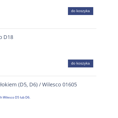
do koszyka
do D18
do koszyka
tłokiem (D5, D6) / Wilesco 01605
h Wilesco D5 lub D6.