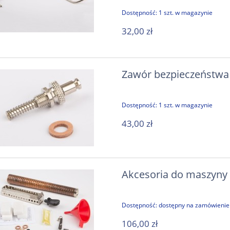
sco D100E - zestaw
PZL M18B Dromader polski samo
Dostępność:
1 szt. w magazynie
ksperymentalny
gaśniczy w barwach Greckich S
32,00 zł
Powietrznych 1:48 / IBG 4800
675,00 zł
169,00 zł
699,00 zł
195,00 zł
 regularna:
Cena regularna:
Zawór bezpieczeństwa
do koszyka
do koszyka
Dostępność:
1 szt. w magazynie
43,00 zł
Akcesoria do maszyny
Dostępność:
dostępny na zamówienie
106,00 zł