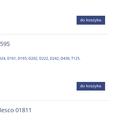
do koszyka
1595
D24, D161, D165, D202, D222, D242, D430, T125.
do koszyka
lesco 01811