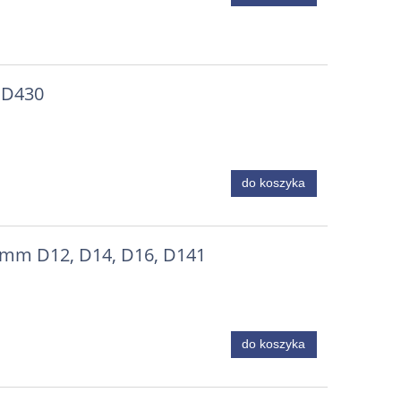
 D430
do koszyka
0mm D12, D14, D16, D141
do koszyka