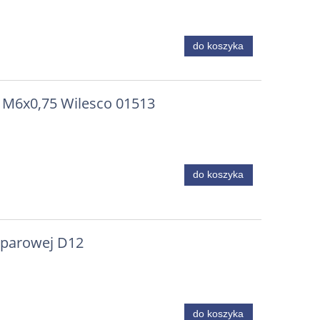
lot
ił
4
do koszyka
 M6x0,75 Wilesco 01513
do koszyka
 parowej D12
do koszyka