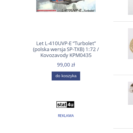
Let L-410UVP-E “Turbolet”
(polska wersja SP-TXB) 1:72 /
Kovozavody KPM0435
99,00 zł
do koszyka
REKLAMA