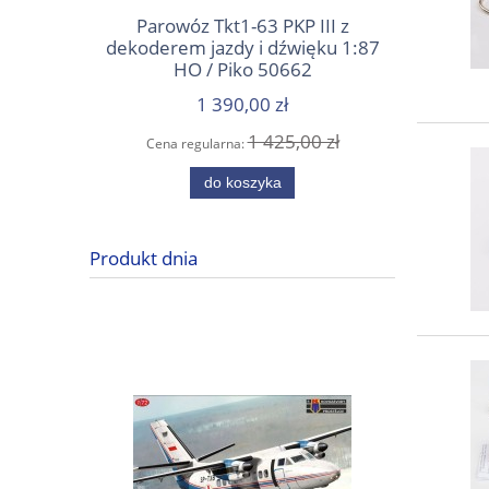
Parowóz Tkt1-63 PKP III z
Wile
dekoderem jazdy i dźwięku 1:87
e
HO / Piko 50662
1 390,00 zł
1 425,00 zł
Cena regularna:
Cena
do koszyka
Produkt dnia