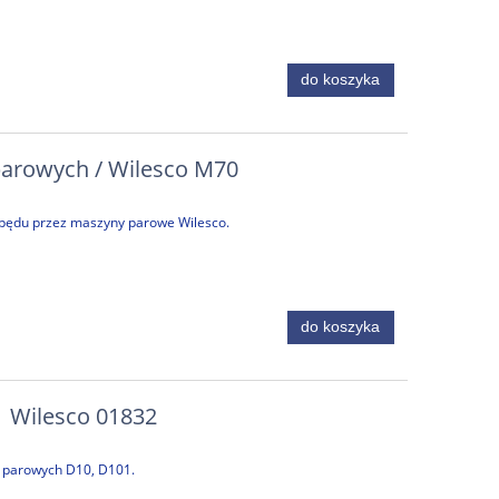
do koszyka
parowych / Wilesco M70
apędu przez maszyny parowe Wilesco.
do koszyka
1 Wilesco 01832
 parowych D10, D101.