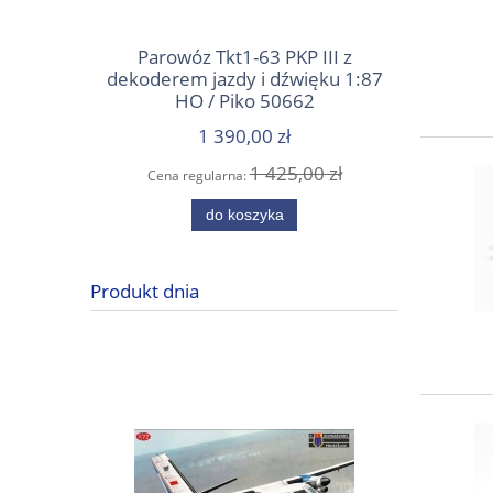
Parowóz Tkt1-63 PKP III z
Wile
dekoderem jazdy i dźwięku 1:87
e
HO / Piko 50662
1 390,00 zł
1 425,00 zł
Cena regularna:
Cena
do koszyka
Produkt dnia