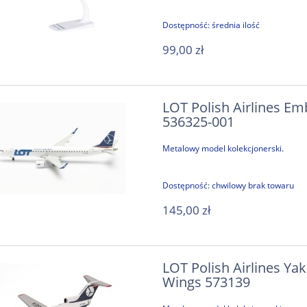
Dostępność:
średnia ilość
sco D100E - zestaw
PZL M18B Dromader polski samo
ksperymentalny
gaśniczy w barwach Greckich S
99,00 zł
Powietrznych 1:48 / IBG 4800
675,00 zł
169,00 zł
LOT Polish Airlines Em
699,00 zł
195,00 zł
 regularna:
Cena regularna:
536325-001
do koszyka
do koszyka
Metalowy model kolekcjonerski.
Dostępność:
chwilowy brak towaru
145,00 zł
LOT Polish Airlines Ya
Wings 573139