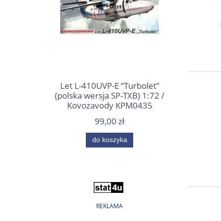
Let L-410UVP-E “Turbolet”
(polska wersja SP-TXB) 1:72 /
Kovozavody KPM0435
99,00 zł
do koszyka
REKLAMA