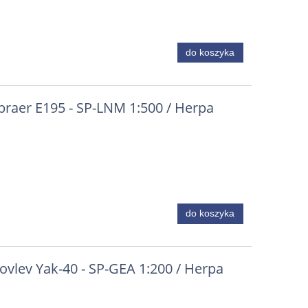
lot
ił
do koszyka
4
braer E195 - SP-LNM 1:500 / Herpa
do koszyka
kovlev Yak-40 - SP-GEA 1:200 / Herpa