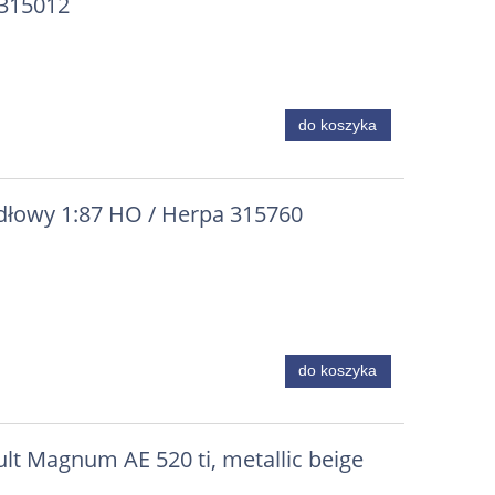
 315012
do koszyka
dłowy 1:87 HO / Herpa 315760
do koszyka
lt Magnum AE 520 ti, metallic beige