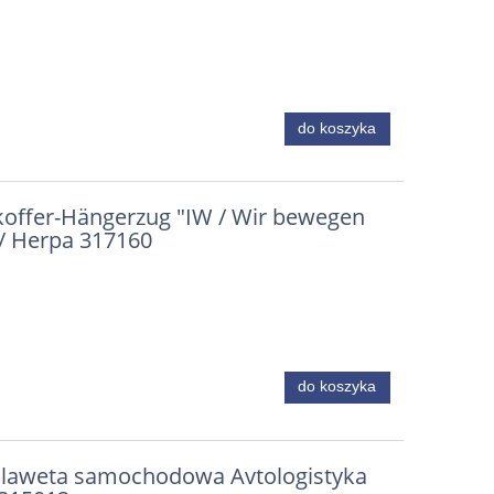
do koszyka
ffer-Hängerzug "IW / Wir bewegen
/ Herpa 317160
do koszyka
 laweta samochodowa Avtologistyka