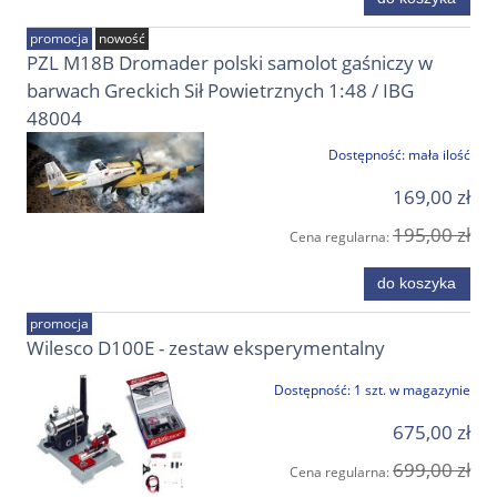
promocja
nowość
PZL M18B Dromader polski samolot gaśniczy w
barwach Greckich Sił Powietrznych 1:48 / IBG
48004
Dostępność:
mała ilość
169,00 zł
195,00 zł
Cena regularna:
do koszyka
promocja
Wilesco D100E - zestaw eksperymentalny
Dostępność:
1 szt. w magazynie
675,00 zł
699,00 zł
Cena regularna: