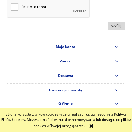
wyślij
Moje konto
Pomoc
Dostawa
Gwarancja i zwroty
O firmie
Strona korzysta z plików cookies w celu realizacji usług i zgodnie z Polityką
pokaż pełną wersję strony
Plików Cookies. Możesz określić warunki przechowywania lub dostępu do plików
cookies w Twojej przeglądarce.
Sklep internetowy Shoper.pl