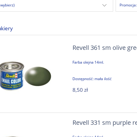
(wybierz)
Promocja:
akiery
Revell 361 sm olive gre
Farba olejna 14ml.
Dostępność:
mała ilość
8,50 zł
Revell 331 sm purple r