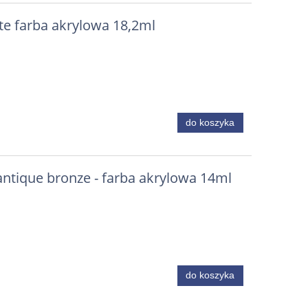
te farba akrylowa 18,2ml
do koszyka
lot
ił
4
antique bronze - farba akrylowa 14ml
do koszyka