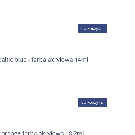
do koszyka
altic blue - farba akrylowa 14ml
do koszyka
e orange farba akrylowa 18,2ml