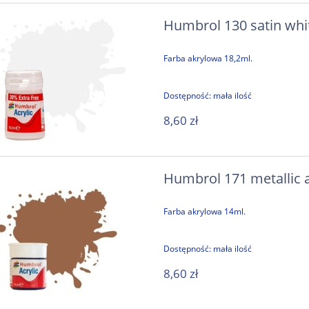
Humbrol 130 satin whi
Farba akrylowa 18,2ml.
Dostępność:
mała ilość
8,60 zł
sco D100E - zestaw
PZL M18B Dromader polski samo
ksperymentalny
gaśniczy w barwach Greckich S
Powietrznych 1:48 / IBG 4800
Humbrol 171 metallic 
675,00 zł
169,00 zł
Farba akrylowa 14ml.
699,00 zł
195,00 zł
 regularna:
Cena regularna:
do koszyka
do koszyka
Dostępność:
mała ilość
8,60 zł