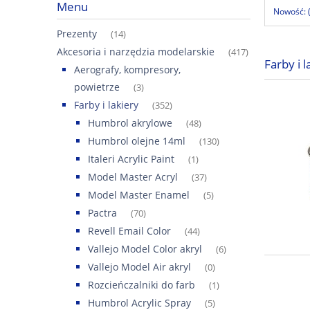
Menu
Nowość: 
Prezenty
(14)
Akcesoria i narzędzia modelarskie
(417)
Farby i l
Aerografy, kompresory,
powietrze
(3)
Farby i lakiery
(352)
Humbrol akrylowe
(48)
Humbrol olejne 14ml
(130)
Italeri Acrylic Paint
(1)
Model Master Acryl
(37)
Model Master Enamel
(5)
Pactra
(70)
Revell Email Color
(44)
Vallejo Model Color akryl
(6)
Vallejo Model Air akryl
(0)
Rozcieńczalniki do farb
(1)
Humbrol Acrylic Spray
(5)