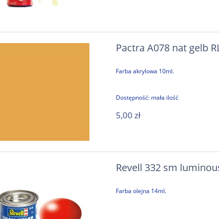
Pactra A078 nat gelb R
Farba akrylowa 10ml.
Dostępność:
mała ilość
5,00 zł
Revell 332 sm luminous
Farba olejna 14ml.