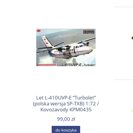
Let L-410UVP-E “Turbolet”
(polska wersja SP-TXB) 1:72 /
Kovozavody KPM0435
99,00 zł
do koszyka