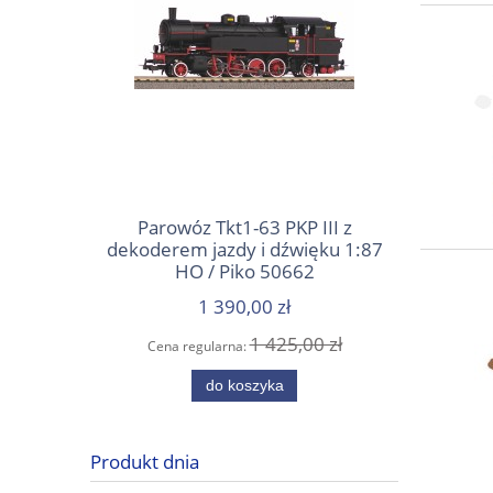
Parowóz Tkt1-63 PKP III z
Wile
dekoderem jazdy i dźwięku 1:87
e
HO / Piko 50662
1 390,00 zł
1 425,00 zł
Cena regularna:
Cena
do koszyka
Produkt dnia