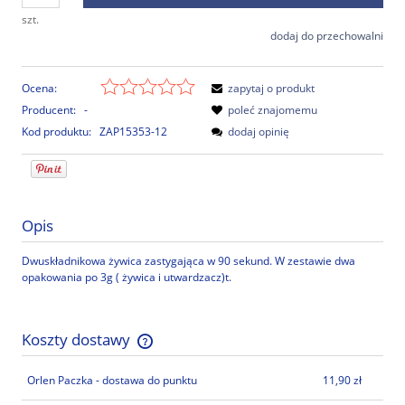
szt.
dodaj do przechowalni
Ocena:
zapytaj o produkt
Producent:
-
poleć znajomemu
Kod produktu:
ZAP15353-12
dodaj opinię
Opis
Dwuskładnikowa żywica zastygająca w 90 sekund. W zestawie dwa
opakowania po 3g ( żywica i utwardzacz)t.
Koszty dostawy
Cena nie zawiera ewentualnych kosztów płatności
Orlen Paczka - dostawa do punktu
11,90 zł