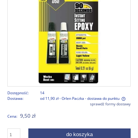
Dostępność:
14
Dostawa:
od 11,90 zł
- Orlen Paczka - dostawa do punktu
sprawdź formy dostawy
Cena nie zawiera ewentualnych kosztów płatności
9,50 zł
Cena:
do koszyka