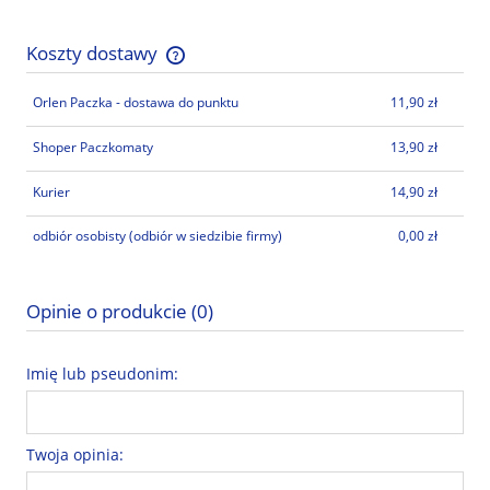
Koszty dostawy
Cena nie zawiera ewentualnych kosztów płatności
Orlen Paczka - dostawa do punktu
11,90 zł
Shoper Paczkomaty
13,90 zł
Kurier
14,90 zł
odbiór osobisty
(odbiór w siedzibie firmy)
0,00 zł
Opinie o produkcie (0)
Imię lub pseudonim:
Twoja opinia: